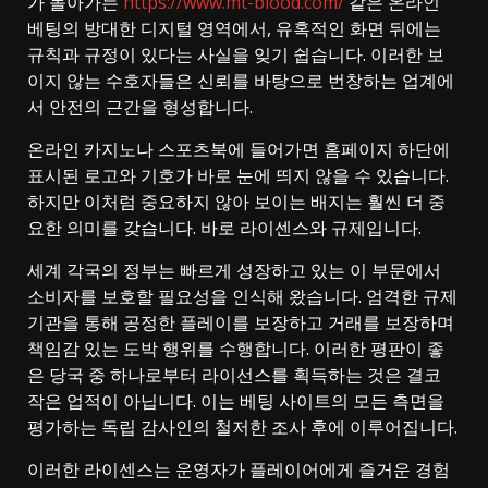
가 돌아가는
https://www.mt-blood.com/
같은 온라인
베팅의 방대한 디지털 영역에서, 유혹적인 화면 뒤에는
규칙과 규정이 있다는 사실을 잊기 쉽습니다. 이러한 보
이지 않는 수호자들은 신뢰를 바탕으로 번창하는 업계에
서 안전의 근간을 형성합니다.
온라인 카지노나 스포츠북에 들어가면 홈페이지 하단에
표시된 로고와 기호가 바로 눈에 띄지 않을 수 있습니다.
하지만 이처럼 중요하지 않아 보이는 배지는 훨씬 더 중
요한 의미를 갖습니다. 바로 라이센스와 규제입니다.
세계 각국의 정부는 빠르게 성장하고 있는 이 부문에서
소비자를 보호할 필요성을 인식해 왔습니다. 엄격한 규제
기관을 통해 공정한 플레이를 보장하고 거래를 보장하며
책임감 있는 도박 행위를 수행합니다. 이러한 평판이 좋
은 당국 중 하나로부터 라이선스를 획득하는 것은 결코
작은 업적이 아닙니다. 이는 베팅 사이트의 모든 측면을
평가하는 독립 감사인의 철저한 조사 후에 이루어집니다.
이러한 라이센스는 운영자가 플레이어에게 즐거운 경험