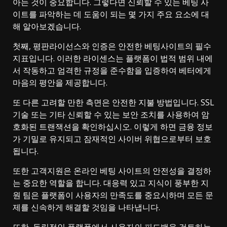
아는 것이 중요합니다. 그렇다면 신뢰할 수 있는 베팅 사
이트를 파악하는 데 도움이 되는 몇 가지 주요 요소에 대
해 알아보겠습니다.
첫째, 평판라이선스와 인증은 안전한 베팅사이트의 필수
지표입니다. 이러한 라이센스는 플랫폼이 법적 범위 내에
서 작동하고 엄격한 규정을 준수함을 입증하여 베터에게
마음의 평안을 제공합니다.
또 다른 고려할 만한 측면은 안전한 지불 방법입니다. SSL
기술 또는 기타 신뢰할 수 있는 보안 조치를 사용하여 암
호화된 트랜잭션을 확인하십시오. 이렇게 하면 금융 정보
가 기밀로 유지되고 잠재적인 사이버 위협으로부터 보호
됩니다.
또한 고객지원은 온라인 베팅 사이트의 안전성을 결정하
는 중요한 역할을 합니다. 대응력 있고 지식이 풍부한 지
원 팀은 플랫폼이 사용자의 만족도를 중요시하며 모든 문
제를 신속하게 해결할 것임을 나타냅니다.