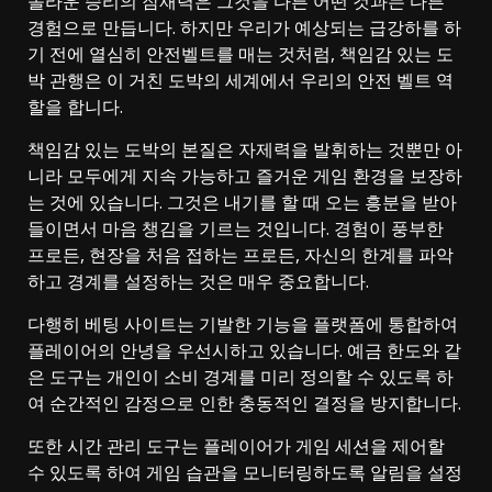
놀라운 승리의 잠재력은 그것을 다른 어떤 것과는 다른
경험으로 만듭니다. 하지만 우리가 예상되는 급강하를 하
기 전에 열심히 안전벨트를 매는 것처럼, 책임감 있는 도
박 관행은 이 거친 도박의 세계에서 우리의 안전 벨트 역
할을 합니다.
책임감 있는 도박의 본질은 자제력을 발휘하는 것뿐만 아
니라 모두에게 지속 가능하고 즐거운 게임 환경을 보장하
는 것에 있습니다. 그것은 내기를 할 때 오는 흥분을 받아
들이면서 마음 챙김을 기르는 것입니다. 경험이 풍부한
프로든, 현장을 처음 접하는 프로든, 자신의 한계를 파악
하고 경계를 설정하는 것은 매우 중요합니다.
다행히 베팅 사이트는 기발한 기능을 플랫폼에 통합하여
플레이어의 안녕을 우선시하고 있습니다. 예금 한도와 같
은 도구는 개인이 소비 경계를 미리 정의할 수 있도록 하
여 순간적인 감정으로 인한 충동적인 결정을 방지합니다.
또한 시간 관리 도구는 플레이어가 게임 세션을 제어할
수 있도록 하여 게임 습관을 모니터링하도록 알림을 설정