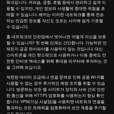
워크입니다. 커피숍, 공항, 호텔 등에서 편리하고 쉽게 이
용할 수 있지만, 개인 정보와 사생활에 중대한 위험을 초
래할 수 있습니다. 해커는 이러한 네트워크를 통해 전송
되는 민감한 정보를 자신도 모르는 사이에 쉽게 가로챌
수 있습니다.
홈 네트워크의 안전망에서 벗어나면 어떻게 자신을 보호
할 수 있습니까? 첫 번째 단계는 간단합니다. 가능하면 언
제든지 공공 와이파이를 사용하지 않는 것입니다. 대신
스마트폰을 개인 핫스팟으로 사용하거나 이동 중에도 안
전한 인터넷 액세스를 위해 휴대용 라우터에 투자하는 것
을 고려해 보십시오.
제한된 데이터 요금제나 연결 문제로 인해 공용 Wi-Fi를
사용할 수 없는 경우 추가적인 예방 조치를 취할 수 있습
니다. 방문하는 모든 웹 사이트가 장치와 서버 간의 안전
한 통신을 위해 HTTPS 암호화를 사용하는지 항상 확인
합니다. VPN(가상 사설망)을 사용하면 네트워크 연결을
통과하는 모든 트래픽을 암호화하여 보안 계층을 추가할
수도 있습니다.