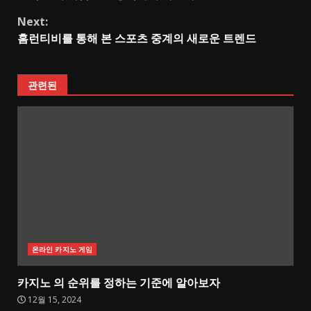
Reading
Next:
홈런티비를 통해 본 스포츠 중계의 새로운 트렌드
관련된
온라인 카지노 게임
카지노 의 순위를 정하는 기준에 알아보자
12월 15, 2024