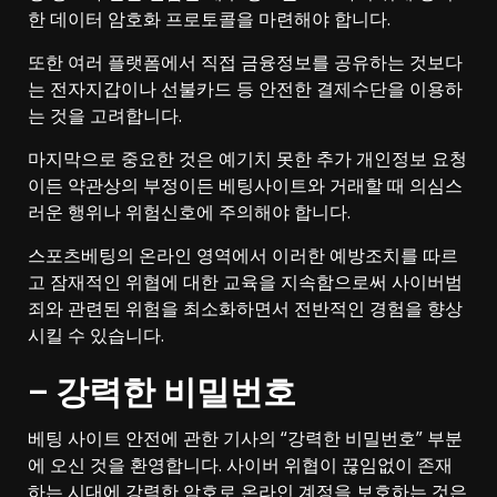
한 데이터 암호화 프로토콜을 마련해야 합니다.
또한 여러 플랫폼에서 직접 금융정보를 공유하는 것보다
는 전자지갑이나 선불카드 등 안전한 결제수단을 이용하
는 것을 고려합니다.
마지막으로 중요한 것은 예기치 못한 추가 개인정보 요청
이든 약관상의 부정이든 베팅사이트와 거래할 때 의심스
러운 행위나 위험신호에 주의해야 합니다.
스포츠베팅의 온라인 영역에서 이러한 예방조치를 따르
고 잠재적인 위협에 대한 교육을 지속함으로써 사이버범
죄와 관련된 위험을 최소화하면서 전반적인 경험을 향상
시킬 수 있습니다.
– 강력한 비밀번호
베팅 사이트 안전에 관한 기사의 “강력한 비밀번호” 부분
에 오신 것을 환영합니다. 사이버 위협이 끊임없이 존재
하는 시대에 강력한 암호로 온라인 계정을 보호하는 것은