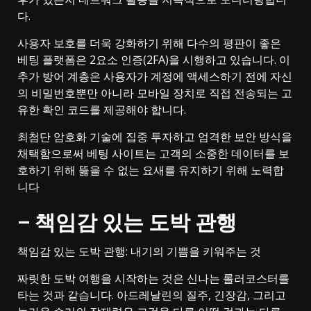
다.
사용자 보호를 더욱 강화하기 위해 다수의 평판이 좋은
베팅 플랫폼은 2요소 인증(2FA)을 시행하고 있습니다. 이
추가 방어 계층은 사용자가 계정에 액세스하기 전에 자신
의 비밀번호뿐만 아니라 모바일 장치로 직접 전송되는 고
유한 확인 코드를 제공해야 합니다.
최첨단 암호화 기술에 집중 투자하고 엄격한 보안 방식을
채택함으로써 베팅 사이트는 고객의 소중한 데이터를 보
호하기 위해 뚫을 수 없는 요새를 유지하기 위해 노력합
니다
– 책임감 있는 도박 관행
책임감 있는 도박 관행: 내기의 기쁨을 키워주는 것
짜릿한 도박 여행을 시작하는 것은 신나는 롤러코스터를
타는 것과 같습니다. 아드레날린의 질주, 긴장감, 그리고