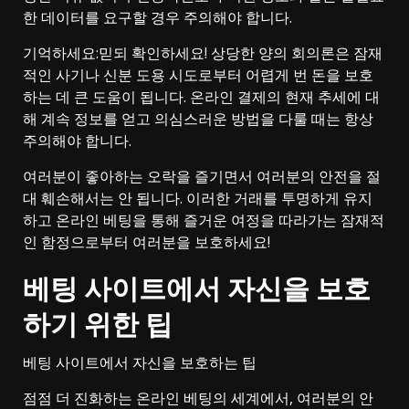
한 데이터를 요구할 경우 주의해야 합니다.
기억하세요:믿되 확인하세요! 상당한 양의 회의론은 잠재
적인 사기나 신분 도용 시도로부터 어렵게 번 돈을 보호
하는 데 큰 도움이 됩니다. 온라인 결제의 현재 추세에 대
해 계속 정보를 얻고 의심스러운 방법을 다룰 때는 항상
주의해야 합니다.
여러분이 좋아하는 오락을 즐기면서 여러분의 안전을 절
대 훼손해서는 안 됩니다. 이러한 거래를 투명하게 유지
하고 온라인 베팅을 통해 즐거운 여정을 따라가는 잠재적
인 함정으로부터 여러분을 보호하세요!
베팅 사이트에서 자신을 보호
하기 위한 팁
베팅 사이트에서 자신을 보호하는 팁
점점 더 진화하는 온라인 베팅의 세계에서, 여러분의 안