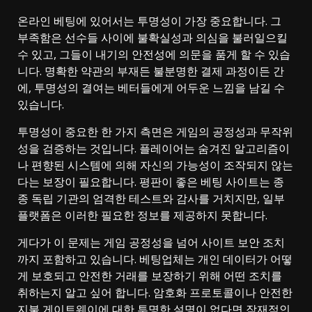
온라인 베팅에 있어서는 투명성이 가장 중요합니다. 그
부족함은 선수들 사이에 불확실성과 의심을 불러일으킬
수 있고, 그들이 내기의 안전성에 의문을 품게 할 수 있습
니다. 명확한 약관의 부재든 불분명한 결제 과정이든 간
에, 투명성의 결여는 베터들에게 어두운 느낌을 남길 수
있습니다.
투명성이 중요한 한 가지 측면은 게임의 공정성과 무작위
성을 검증하는 것입니다. 플레이어는 숨겨진 알고리즘이
나 편향된 시스템에 의해 자신의 가능성이 조작되지 않는
다는 보장이 필요합니다. 평판이 좋은 베팅 사이트는 종
종 독립 기관의 엄격한 테스트와 감사를 거치지만, 일부
플랫폼은 이러한 필요한 정보를 제공하지 못합니다.
게다가 이 문제는 게임 공정성을 넘어 사이트 보안 조치
까지 포함하고 있습니다. 베팅업체는 개인 데이터가 어떻
게 보호되고 안전한 거래를 보장하기 위해 어떤 조치를
취하는지 알고 싶어 합니다. 암호화 프로토콜이나 안전한
지불 게이트웨이에 대한 투명한 설명이 없다면 잠재적인