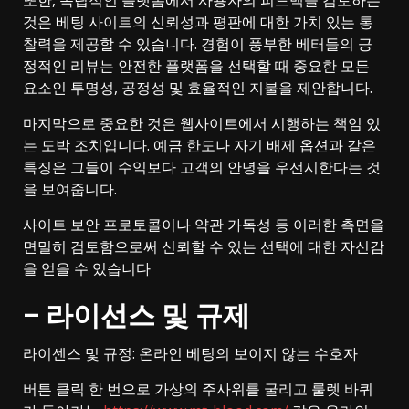
또한, 독립적인 플랫폼에서 사용자의 피드백을 검토하는
것은 베팅 사이트의 신뢰성과 평판에 대한 가치 있는 통
찰력을 제공할 수 있습니다. 경험이 풍부한 베터들의 긍
정적인 리뷰는 안전한 플랫폼을 선택할 때 중요한 모든
요소인 투명성, 공정성 및 효율적인 지불을 제안합니다.
마지막으로 중요한 것은 웹사이트에서 시행하는 책임 있
는 도박 조치입니다. 예금 한도나 자기 배제 옵션과 같은
특징은 그들이 수익보다 고객의 안녕을 우선시한다는 것
을 보여줍니다.
사이트 보안 프로토콜이나 약관 가독성 등 이러한 측면을
면밀히 검토함으로써 신뢰할 수 있는 선택에 대한 자신감
을 얻을 수 있습니다
– 라이선스 및 규제
라이센스 및 규정: 온라인 베팅의 보이지 않는 수호자
버튼 클릭 한 번으로 가상의 주사위를 굴리고 룰렛 바퀴