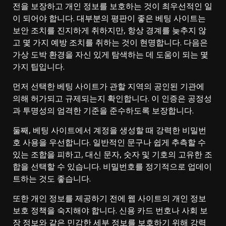
전을 보장하고 개인 정보를 보호하는 것이 최우선적인 일
이 되어야 합니다. 대부분의 평판이 좋은 베팅 사이트는
보안 조치를 진지하게 취하지만, 항상 경계를 늦추지 않
고 몇 가지 예방 조치를 취하는 것이 현명합니다. 다음은
가상 도박 환경을 자신 있게 탐색하는 데 도움이 되는 몇
가지 팁입니다.
먼저 선택한 베팅 사이트가 관할 지역의 공인된 기관에
의해 허가되고 규제되는지 확인합니다. 이 인증은 공정성
과 투명성의 엄격한 기준을 준수하도록 보장합니다.
둘째, 베팅 사이트에서 계정을 생성할 때 강력한 비밀번
호 사용을 우선합니다. 일반적인 문구나 쉽게 추측할 수
있는 조합을 피하고, 대신 문자, 숫자 및 기호의 고유한 조
합을 선택할 수 있습니다. 비밀번호를 정기적으로 업데이
트하는 것도 좋습니다.
또한 개인 정보를 제공하기 전에 웹 사이트의 개인 정보
보호 정책을 숙지해야 합니다. 신용 카드 번호나 사회 보
장 정보와 같은 민감한 세부 정보를 보호하기 위해 강력