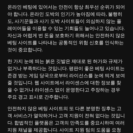
온라인 베팅에 있어서는 안전이 항상 최우선 순위가 되어
야 합니다. 온라인 도박의 인기가 높아짐에 따라, 불행히
도, 사기꾼들과 사기 도박 사이트들이 의심하지 않는 플
레이어들을 이용할 수 있는 기회들도 늘어나고 있습니다.
자신과 어렵게 번 돈을 보호하기 위해서는 안전하지 않은
베팅 사이트를 나타내는 공통적인 위험 신호를 인식하는
것이 중요합니다.
한 가지 눈에 띄는 붉은 깃발은 제대로 된 허가와 규제가
없거나 부족하다는 것입니다. 평판이 좋은 베팅 사이트는
존경 받는 게임 당국으로부터 라이선스를 눈에 띄게 보여
줄 것입니다. 웹 사이트에서 라이센스에 대한 정보를 찾
을 수 없거나 라이센스 없이 운영한다고 주장하는 경우
주요 경고 표시로 간주합니다.
안전하지 않은 베팅 사이트의 또 다른 분명한 징후는 고
객 서비스가 열악하거나 고객 지원이 전혀 없다는 것입니
다. 합법적인 플랫폼은 고객의 만족도를 중요시하며 여러
지원 채널을 제공합니다. 사이트 지원 팀의 도움을 요청