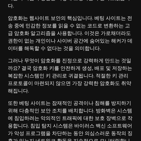
다.
암호화는 웹사이트 보안의 핵심입니다. 베팅 사이트는 전
송 중에 민감한 정보를 읽을 수 없는 코드로 변환하는 고
급 암호화 알고리즘을 사용합니다. 이것은 가로채더라도
권한이 없는 개인이나 사이버 공간에 숨어있는 해커가 데
이터를 해독할 수 없다는 것을 의미합니다.
그러나 무엇이 암호화를 진정으로 강력하게 만드는 것일
까요? 결국 암호화 키를 안전하게 생성, 배포 및 저장하는
복잡한 시스템인 키 관리로 귀결됩니다. 적절한 키 관리
프로토콜이 마련되지 않으면 가장 강력한 암호화도 취약
해집니다.
또한 베팅 사이트는 잠재적인 공격이나 침해를 방지하기
위해 다층적인 보안 조치를 배치합니다. 방화벽은 시스템
에 침입하려는 악의적인 트래픽에 대한 보호 장벽으로 작
용합니다. 침입 탐지 시스템은 바이러스 백신 소프트웨어
가 악성 프로그램을 차단하는 동안 의심스러운 동작의 징
후가 있는지 네트워크 활동을 지속적으로 모니터링합니