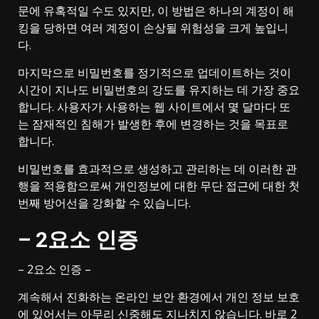
문에 유혹적일 수도 있지만, 이 방법은 하나의 계정이 해
킹을 당하면 여러 계정이 손상될 위험성을 크게 높입니
다.
마지막으로 비밀번호를 정기적으로 업데이트하는 것이
시간이 지나도 비밀번호의 강도를 유지하는 데 가장 중요
합니다. 사용자가 사용하는 웹 사이트에서 몇 달마다 또
는 잠재적인 침해가 발생한 후에 변경하는 것을 목표로
합니다.
비밀번호를 효과적으로 생성하고 관리하는 데 이러한 관
행을 적용함으로써 개인정보에 대한 무단 접근에 대한 첫
번째 방어선을 강화할 수 있습니다.
– 2요소 인증
– 2요소 인증 –
계속해서 진화하는 온라인 보안 환경에서 개인 정보 보호
에 있어서는 아무리 신중해도 지나치지 않습니다. 바로 2