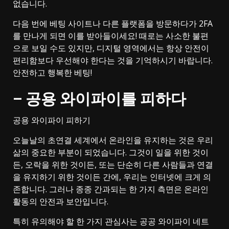
없습니다.
다음 번에 베팅 사이트나 다른 플랫폼을 방문하다가 2FA
를 만나게 되면 이를 받아들이세요! 때로는 사소한 불편
으로 보일 수도 있지만, 디지털 영역에서는 항상 안전이
편리함보다 우선해야 한다는 것을 기억하시기 바랍니다.
안전하고 행복한 베팅!
– 공용 와이파이를 피하다
공용 와이파이 피하기
오늘날의 초연결 세계에서 온라인을 유지하는 것은 우리
삶의 중요한 부분이 되었습니다. 그것이 일을 위한 것이
든, 오락을 위한 것이든, 또는 단순히 다른 사람들과 연결
을 유지하기 위한 것이든 간에, 우리는 인터넷에 크게 의
존합니다. 그러나 종종 간과되는 한 가지 측면은 온라인
활동의 안전과 보안입니다.
특히 유의해야 할 한 가지 관심사는 공공 와이파이 네트