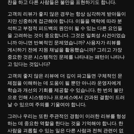
찬을 하고 다른 사람들은 불만을 표현하기도 합니다.
고객의 리뷰가 좋지 않은 경우는 항상 심각하게 받아들이
지만 신중하게 접근해야 합니다. 이들을 맥락에 따라 분
석하고 부정적 피드백의 원인이 될 수 있는 다른 요인들
을 고려하는 것이 중요합니다. 그것은 일회성 사건이었습
니까 아니면 반복적인 문제였습니까? 사용자가 리뷰를
게시하기 전에 지원 채널을 활용했습니까? 그리고 가장
중요한 것은 시스템적인 문제를 나타내는 패턴이 나타나
고 있다는 것입니다?
고객의 좋지 않은 리뷰에 더 깊이 파고들면 구체적인 문
제점을 이해하는 데 도움이 될 뿐만 아니라 운영자에게
학습과 개선의 기회를 제공할 수 있습니다. 한 번의 불만
으로 인해 시스템이나 프로세스에서 간과된 결함이 드러
날 수 있으며 주의를 기울여야 합니다.
그러나 우리는 또한 주관적인 경험이 이러한 리뷰를 형성
하는 데 중요한 역할을 한다는 것을 기억해야 합니다. 한
사람을 괴롭힐 수 있는 일은 다른 사람과 전혀 관련이 없