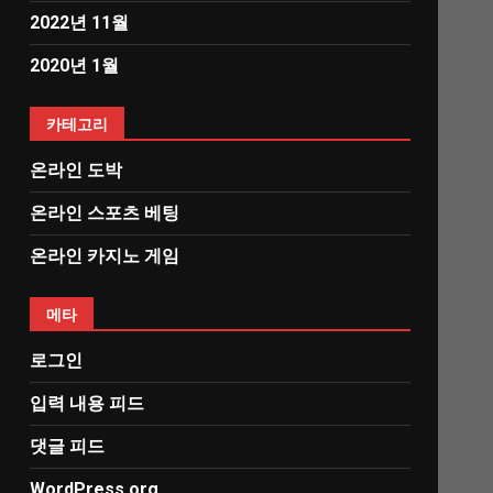
2022년 11월
2020년 1월
카테고리
온라인 도박
온라인 스포츠 베팅
온라인 카지노 게임
메타
로그인
입력 내용 피드
댓글 피드
WordPress.org