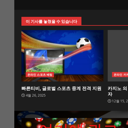
이 기사를 놓쳤을 수 있습니다
온라인 스포츠 베팅
온라인 카
빠른티비, 글로벌 스포츠 중계 전격 지원
카지노 의
자
4월 26, 2025
12월 15, 