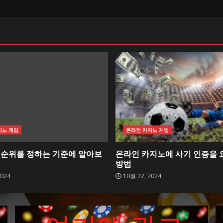
지노 게임
온라인 카지노 게임
 순위를 정하는 기준에 알아보
온라인 카지노에 사기 인증을
방법
2024
10월 22, 2024