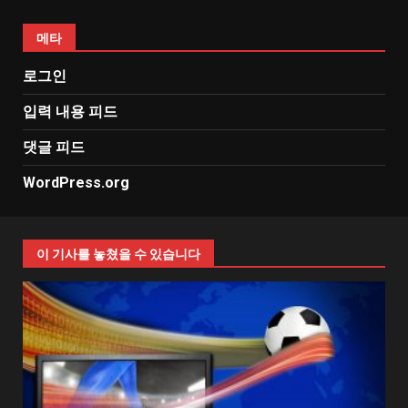
메타
로그인
입력 내용 피드
댓글 피드
WordPress.org
이 기사를 놓쳤을 수 있습니다