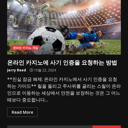
온라인 카지노 게임
온라인 카지노에 사기 인증을 요청하는 방법
Jerry Reed
10월 22, 2024
**진실 잠금 해제: 온라인 카지노에서 사기 인증을 요청
하는 가이드** 릴을 돌리고 주사위를 굴리는 스릴이 온라
인으로 이동하는 세상에서 안전을 보장하는 것은 그 어느
때보다 중요합니다....
Read More