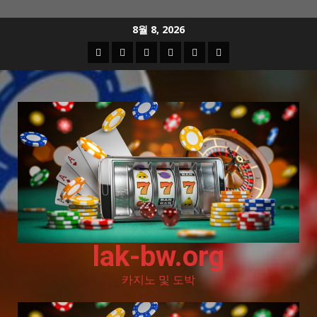
Skip
8월 8, 2026
to
어
온
온
온
블
연
content
서
라
라
라
로
락
오
인
인
인
그
하
십
카
스
도
다
시
지
포
박
오
노
츠
게
베
임
팅
lak-bw.org
카지노 및 도박