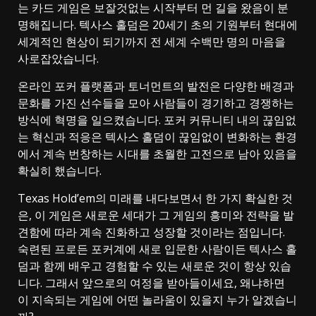
는 카드 게임은 보잘것없는 시작부터 먼 길을 왔음이 분
명해집니다. 텍사스 홀덤은 20세기 초의 기원부터 현대에
세계적인 현상이 되기까지 전 세계 수백만 명의 마음을
사로잡았습니다.
온라인 포커 플랫폼과 토너먼트의 발전은 다양한 배경과
문화를 가진 선수들을 모아 사람들이 경기하고 경쟁하는
방식에 혁명을 일으켰습니다. 포커 커뮤니티 내의 끊임없
는 혁신과 적응은 텍사스 홀덤이 끊임없이 변화하는 환경
에서 계속 번창하는 시대를 초월한 고전으로 남아 있음을
확실히 했습니다.
Texas Hold’em의 미래를 내다보면서 한 가지 확실한 것
은, 이 게임은 새로운 세대가 그 게임의 흥미와 전략을 발
견함에 따라 계속 진화하고 성장할 것이라는 점입니다.
숙련된 프로든 포커계에 새로 입문한 사람이든 텍사스 홀
덤과 함께 배우고 경험할 수 있는 새로운 것이 항상 있습
니다. 그래서 앞으로의 여정을 받아들이세요, 왜냐하면
이 지속되는 게임에 어떤 놀라움이 있을지 누가 알겠습니