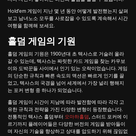
Hold’em 게임이 지난 몇 년 동안 어떻게 발전했는지 살펴
보고 남녀노소 모두를 사로잡을 수 있도록 계속해서 시간
여행을 함께해 보세요.
홀덤 게임의 기원
홀덤 게임의 기원은 1900년대 초 텍사스로 거슬러 올라
갈 수 있는데, 텍사스는 짜릿한 카드 게임을 찾는 카우보
이와 도박꾼들 사이에서 인기 있는 오락이었습니다. 게임
의 단순한 규칙과 빠른 속도의 액션은 빠르게 인기를 끌
었고, 텍사스의 국경을 넘어 세계에서 가장 널리 행해지
는 포커 변형 중 하나가 되었습니다.
홀덤 게임이 시간이 지남에 따라 발전함에 따라 각각 고
유한 규칙과 전략을 가진 다양한 변형이 등장했습니다.
전통적인 텍사스 홀덤부터
오마하홀덤
, 스터드 포커에 이
르기까지 플레이어들은 다양한 버전의 게임을 받아들이
며 자신의 기술을 향상하고 상대를 압도하기 위해 끊임없