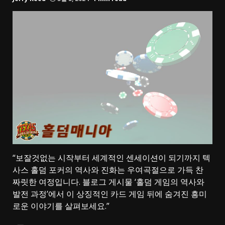
“보잘것없는 시작부터 세계적인 센세이션이 되기까지 텍
사스 홀덤 포커의 역사와 진화는 우여곡절으로 가득 찬
짜릿한 여정입니다. 블로그 게시물 ‘홀덤 게임의 역사와
발전 과정’에서 이 상징적인 카드 게임 뒤에 숨겨진 흥미
로운 이야기를 살펴보세요.”