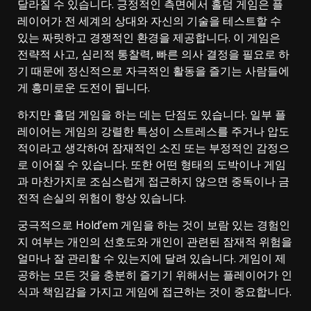
달라질 수 있습니다. 긍정적인 측면에서 홀덤 게임은 플
레이어가 전 세계의 상대와 자신의 기술을 테스트할 수
있는 짜릿하고 경쟁적인 환경을 제공합니다. 이 게임은
전략적 사고, 심리적 통찰력, 빠른 의사 결정을 필요로 하
기 때문에 정신적으로 자극적인 활동을 즐기는 사람들에
게 흥미로운 도전이 됩니다.
하지만 홀덤 게임을 하는 데는 단점도 있습니다. 일부 플
레이어는 게임의 강렬한 특성이 스트레스를 주거나 압도
적이라고 생각하여 잠재적인 소진 또는 부정적인 감정으
로 이어질 수 있습니다. 또한 어떤 형태의 도박이나 게임
과 마찬가지로 조심스럽게 접근하지 않으면 중독이나 금
전적 손실의 위험이 항상 있습니다.
궁극적으로 Hold’em 게임을 하는 것이 보람 있는 경험인
지 여부는 개인의 선호도와 개인이 관련된 잠재적 위험을
얼마나 잘 관리할 수 있는지에 달려 있습니다. 게임이 제
공하는 모든 것을 충분히 즐기기 위해서는 플레이어가 인
식과 책임감을 가지고 게임에 접근하는 것이 중요합니다.