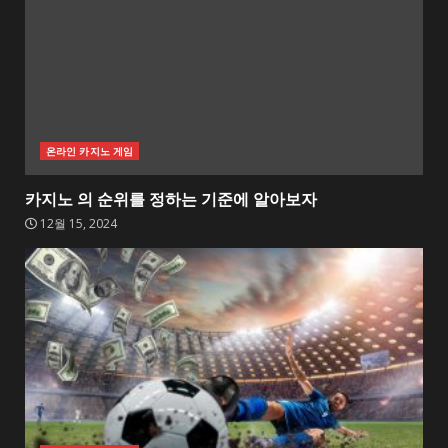
온라인 카지노 게임
카지노 의 순위를 정하는 기준에 알아보자
12월 15, 2024