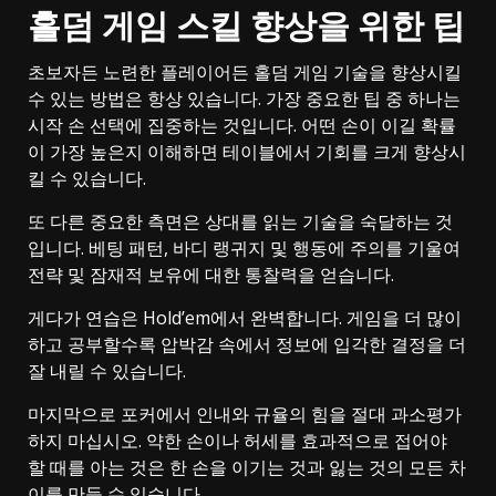
홀덤 게임 스킬 향상을 위한 팁
초보자든 노련한 플레이어든 홀덤 게임 기술을 향상시킬
수 있는 방법은 항상 있습니다. 가장 중요한 팁 중 하나는
시작 손 선택에 집중하는 것입니다. 어떤 손이 이길 확률
이 가장 높은지 이해하면 테이블에서 기회를 크게 향상시
킬 수 있습니다.
또 다른 중요한 측면은 상대를 읽는 기술을 숙달하는 것
입니다. 베팅 패턴, 바디 랭귀지 및 행동에 주의를 기울여
전략 및 잠재적 보유에 대한 통찰력을 얻습니다.
게다가 연습은 Hold’em에서 완벽합니다. 게임을 더 많이
하고 공부할수록 압박감 속에서 정보에 입각한 결정을 더
잘 내릴 수 있습니다.
마지막으로 포커에서 인내와 규율의 힘을 절대 과소평가
하지 마십시오. 약한 손이나 허세를 효과적으로 접어야
할 때를 아는 것은 한 손을 이기는 것과 잃는 것의 모든 차
이를 만들 수 있습니다.