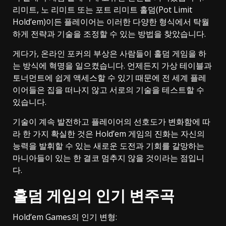
리미트, 노 리미트 또는 포트 리미트 홀덤(Pot Limit
Hold’em)이든 플레이어는 이러한 다양한 형식에서 탁월
하게 전략과 기술을 조정할 수 있는 방법을 찾았습니다.
게다가, 온라인 포커의 부상은 사람들이 홀덤 게임을 하
는 방식에 혁명을 일으켰습니다. 언제든지 가상 테이블과
토너먼트에 쉽게 액세스할 수 있기 때문에 전 세계 플레
이어들은 집을 떠나지 않고 서로의 기술을 테스트할 수
있습니다.
기술이 계속 발전하고 플레이어의 선호도가 변화함에 따
라 한 가지 확실한 것은 Hold’em 게임의 진화는 자신의
능력을 발휘할 수 있는 새로운 도전과 기회를 갈망하는
마니아들이 있는 한 결코 멈추지 않을 것이라는 점입니
다.
홀덤 게임의 인기 변주곡
Hold’em Games의 인기 변형: