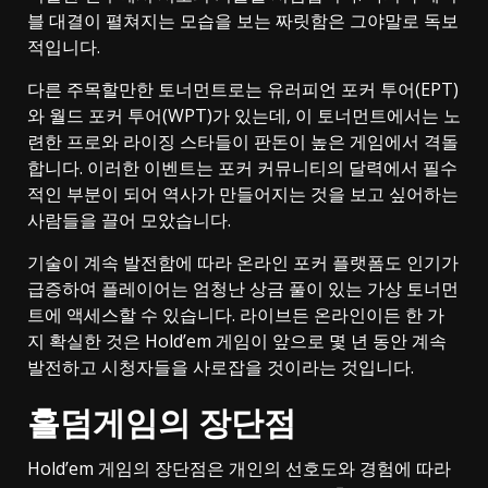
블 대결이 펼쳐지는 모습을 보는 짜릿함은 그야말로 독보
적입니다.
다른 주목할만한 토너먼트로는 유러피언 포커 투어(EPT)
와 월드 포커 투어(WPT)가 있는데, 이 토너먼트에서는 노
련한 프로와 라이징 스타들이 판돈이 높은 게임에서 격돌
합니다. 이러한 이벤트는 포커 커뮤니티의 달력에서 필수
적인 부분이 되어 역사가 만들어지는 것을 보고 싶어하는
사람들을 끌어 모았습니다.
기술이 계속 발전함에 따라 온라인 포커 플랫폼도 인기가
급증하여 플레이어는 엄청난 상금 풀이 있는 가상 토너먼
트에 액세스할 수 있습니다. 라이브든 온라인이든 한 가
지 확실한 것은 Hold’em 게임이 앞으로 몇 년 동안 계속
발전하고 시청자들을 사로잡을 것이라는 것입니다.
홀덤게임의 장단점
Hold’em 게임의 장단점은 개인의 선호도와 경험에 따라