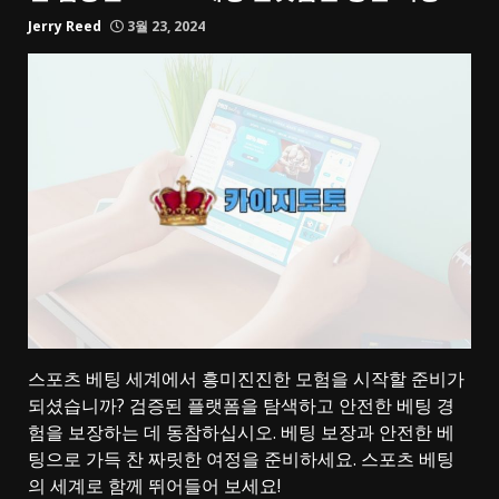
Jerry Reed
3월 23, 2024
스포츠 베팅 세계에서 흥미진진한 모험을 시작할 준비가
되셨습니까? 검증된 플랫폼을 탐색하고 안전한 베팅 경
험을 보장하는 데 동참하십시오. 베팅 보장과 안전한 베
팅으로 가득 찬 짜릿한 여정을 준비하세요. 스포츠 베팅
의 세계로 함께 뛰어들어 보세요!