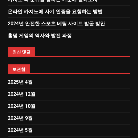
온라인 카지노에 사기 인증을 요청하는 방법
2024년 안전한 스포츠 베팅 사이트 발굴 방안
홀덤 게임의 역사와 발전 과정
최신 댓글
보관함
2025년 4월
2024년 12월
2024년 10월
2024년 9월
2024년 5월