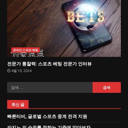
온라인 스포츠 베팅
전문가 통찰력: 스포츠 베팅 전문가 인터뷰
4월 10, 2024
검
색:
최신 글
빠른티비, 글로벌 스포츠 중계 전격 지원
카지노 의 순위를 정하는 기준에 알아보자