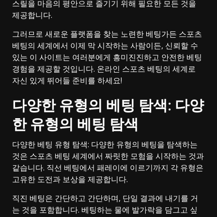
스릴을 마음의 평안으로 즐기기 위해 필요한 모든 것을
제공합니다.
그러므로 새로운 플랫폼을 찾는 노련한 베팅가든 스포츠
베팅의 세계에서 이제 막 시작하는 사람이든, 신뢰할 수
있는 이 사이트는 여러분에게 흥미진진하고 안전한 베팅
경험을 제공할 것입니다. 온라인 스포츠 베팅의 세계로
자신 있게 뛰어들 준비를 하세요!
다양한 유형의 베팅 탐색: 다양
한 유형의 베팅 탐색
다양한 베팅 유형 탐색: 다양한 유형의 베팅을 탐색하는
것은 스포츠 베팅 세계에서 짜릿한 모험을 시작하는 것과
같습니다. 직선 베팅에서 패레이에 이르기까지 각 유형은
고유한 도전과 보상을 제공합니다.
직진 베팅은 간단하고 간단하며, 단일 결과에 내기를 거
는 것을 포함합니다. 베팅하는 물에 발가락을 담그고 싶