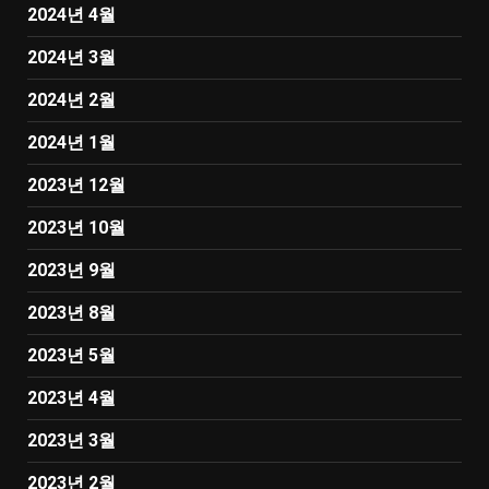
2024년 4월
2024년 3월
2024년 2월
2024년 1월
2023년 12월
2023년 10월
2023년 9월
2023년 8월
2023년 5월
2023년 4월
2023년 3월
2023년 2월