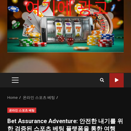
PRIMARY
MENU
Home
온라인 스포츠 베팅
온라인 스포츠 베팅
Bet Assurance Adventure: 안전한 내기를 위
한 검증된 스포츠 베팅 플랫폼을 통한 여행