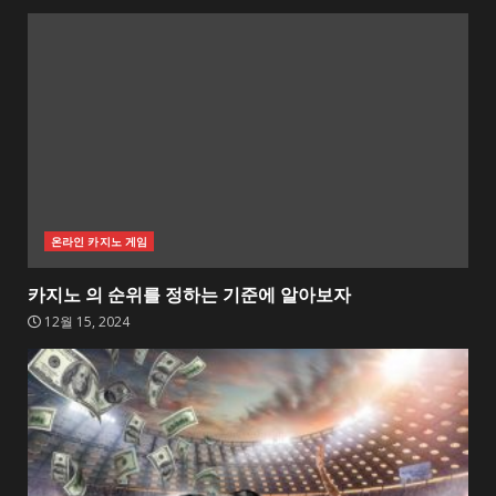
온라인 카지노 게임
카지노 의 순위를 정하는 기준에 알아보자
12월 15, 2024