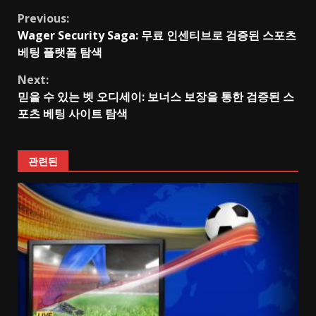
Continue
Previous:
Wager Security Saga: 무료 인센티브로 검증된 스포츠
Reading
베팅 플랫폼 탐색
Next:
믿을 수 있는 벳 오디세이: 보너스 보장을 통한 검증된 스
포츠 베팅 사이트 탐색
관련된