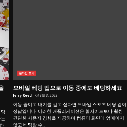
온라인 도박
을
모바일 베팅 앱으로 이동 중에도 베팅하세요
Jerry Reed
3월 3, 2023
이동 중이고 내기를 걸고 싶다면 모바일 스포츠 베팅 앱이
정답입니다. 이러한 애플리케이션은 웹사이트보다 훨씬
 당
간단한 사용자 경험을 제공하며 컴퓨터 화면에 얽매이지
하는
않고 베팅할 수...
합한