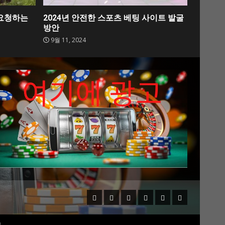
 요청하는
2024년 안전한 스포츠 베팅 사이트 발굴
방안
9월 11, 2024
어
온
온
온
블
연
서
라
라
라
로
락
오
인
인
인
그
하