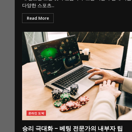
다양한 스포츠...
Read More
온라인 도박
승리 극대화 – 베팅 전문가의 내부자 팁