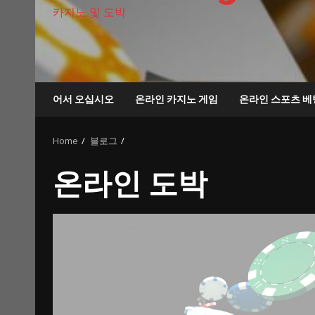
카지노 및 도박
어서 오십시오
온라인 카지노 게임
온라인 스포츠 베
Home
블로그
온라인 도박