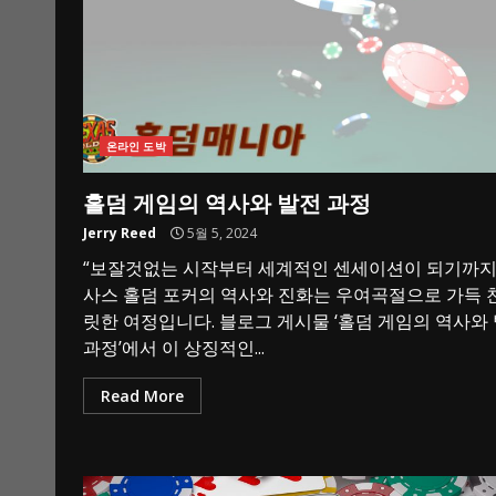
온라인 도박
홀덤 게임의 역사와 발전 과정
Jerry Reed
5월 5, 2024
“보잘것없는 시작부터 세계적인 센세이션이 되기까지
사스 홀덤 포커의 역사와 진화는 우여곡절으로 가득 
릿한 여정입니다. 블로그 게시물 ‘홀덤 게임의 역사와
과정’에서 이 상징적인...
Read More