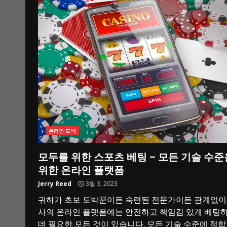
온라인 도박
모두를 위한 스포츠 베팅 – 모든 기술 수준
위한 온라인 플랫폼
Jerry Reed
3월 3, 2023
귀하가 초보 도박꾼이든 숙련된 전문가이든 관계없이
사의 온라인 플랫폼에는 안전하고 책임감 있게 베팅
데 필요한 모든 것이 있습니다. 모든 기술 수준에 적