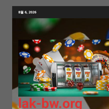
Skip
8월 6, 2026
to
content
lak-bw.org