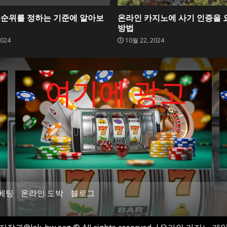
 순위를 정하는 기준에 알아보
온라인 카지노에 사기 인증을
방법
2024
10월 22, 2024
베팅
온라인 도박
블로그