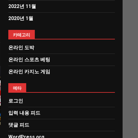
2022년 11월
2020년 1월
카테고리
온라인 도박
온라인 스포츠 베팅
온라인 카지노 게임
메타
로그인
입력 내용 피드
댓글 피드
WordPress.org