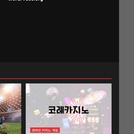
온라인 카지노 게임