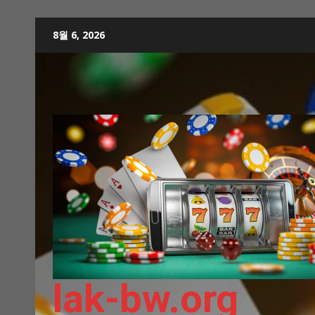
Skip
8월 6, 2026
to
content
lak-bw.org