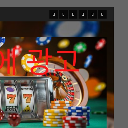
어
온
온
온
블
연
서
라
라
라
로
락
오
인
인
인
그
하
십
카
스
도
다
시
지
포
박
오
노
츠
게
베
임
팅