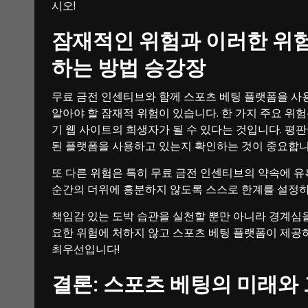
시오!
잠재적인 위험과 이러한 위
하는 방법 승강장
무료 금전 인센티브와 함께 스포츠 베팅 플랫폼을 사
알아야 할 잠재적 위험이 있습니다. 한 가지 주요 위험
기 웹 사이트의 희생자가 될 수 있다는 것입니다. 평
된 플랫폼을 사용하고 있는지 확인하는 것이 중요합니
또 다른 위험은 특히 무료 금전 인센티브의 약속에 유혹
순간의 더위에 흥분하지 않도록 스스로 한계를 설정하
책임감 있는 도박 습관을 실천할 뿐만 아니라 경계심
요한 위험에 처하지 않고 스포츠 베팅 플랫폼이 제공하
최우선입니다!
결론: 스포츠 베팅의 미래와 