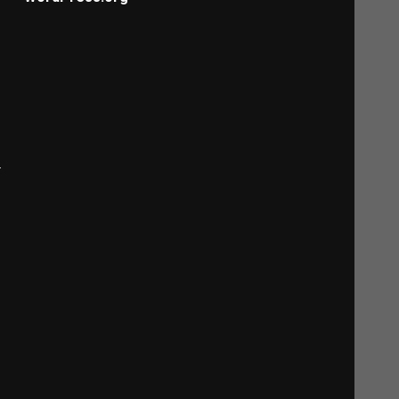
지
음
이