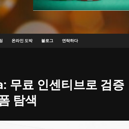
팅
온라인 도박
블로그
연락하다
 Saga: 무료 인센티브로 검증
폼 탐색