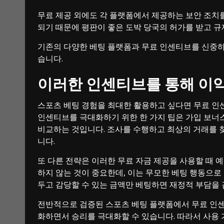
무료 제공 외에도 각 플랫폼에서 제공하는 보안 조치
되기 때문에 평판이 좋은 도박 당국의 허가를 받고 규
기존의 다양한 베팅 플랫폼과 무료 인센티브를 신중하
습니다.
이러한 인센티브를 통해 이익
스포츠 베팅 경험을 최대한 활용하고 싶다면 무료 인
인센티브를 극대화하기 위한 한 가지 팁은 가입 보너
비교하는 것입니다. 조사를 수행하고 최상의 거래를 
니다.
또 다른 전략은 이러한 무료 자금 제공을 사용할 때 
하지 않는 것이 중요한데, 이는 무모한 베팅 행동으로
두고 감당할 수 있는 금액만 베팅하면 재정적 부담을 
전반적으로 검증된 스포츠 베팅 플랫폼에서 무료 인
화하면서 승리를 극대화할 수 있습니다. 따라서 사용